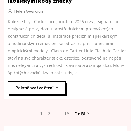
ikonickými kódy značky
Helen Guardian
Kolekce brýlí Cartier pro jaro–léto 2026 rozvíjí signaturní
designové prvky domu prostřednictvím promyšlených
konstrukčních detailů. Inspirace precizním šperkařským
a hodinářským řemeslem se odráží napříč slunečními i
dioptrickými modely. Clash de Cartier Linie Clash de Cartier
staví na své charakteristické estetice, postavené na napětí
mezi elegancí a výstředností, klasikou a avantgardou. Motiv
špičatých cvočků, tzv. picot studs, je
Pokračovat ve čtení
1
2
…
19
Další