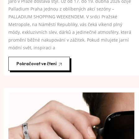
Jaro v Praze dostává styl. Už od 17. do 19. dubna 2026 ožije
Palladium Praha jednou z oblíbených akcí sezóny –
PALLADIUM SHOPPING WEEKENDEM. V srdci Pražské
Metropole, na Náměstí Republiky, vás čeká víkend plný
módy, exkluzivních slev, dárků a jedinečné atmosféry, která
promění běžné nakupování v zážitek. Pokud milujete jarní
módní svět, inspiraci a
Pokračovat ve čtení