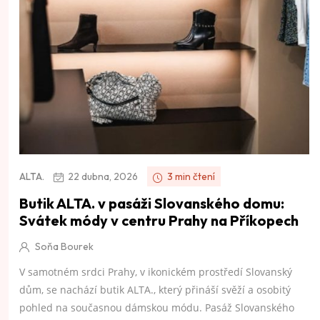
22 dubna, 2026
3 min čtení
ALTA.
Butik ALTA. v pasáži Slovanského domu:
Svátek módy v centru Prahy na Příkopech
Soňa Bourek
V samotném srdci Prahy, v ikonickém prostředí Slovanský
dům, se nachází butik ALTA., který přináší svěží a osobitý
pohled na současnou dámskou módu. Pasáž Slovanského