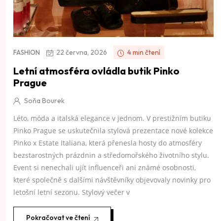
22 června, 2026
4 min čtení
FASHION
Letní atmosféra ovládla butik Pinko
Prague
Soňa Bourek
Léto, móda a italská elegance v jednom. V prestižním butiku
Pinko Prague se uskutečnila stylová prezentace nové kolekce
Pinko x Estate Italiana, která přenesla hosty do atmosféry
bezstarostných prázdnin a středomořského životního stylu.
Event si nenechali ujít influenceři ani známé osobnosti,
které společně s dalšími návštěvníky objevovaly novinky pro
letošní letní sezonu. Stylový večer v
Pokračovat ve čtení