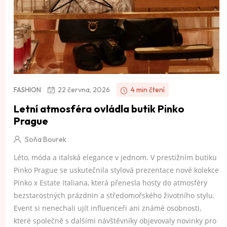
22 června, 2026
4 min čtení
FASHION
Letní atmosféra ovládla butik Pinko
Prague
Soňa Bourek
Léto, móda a italská elegance v jednom. V prestižním butiku
Pinko Prague se uskutečnila stylová prezentace nové kolekce
Pinko x Estate Italiana, která přenesla hosty do atmosféry
bezstarostných prázdnin a středomořského životního stylu.
Event si nenechali ujít influenceři ani známé osobnosti,
které společně s dalšími návštěvníky objevovaly novinky pro