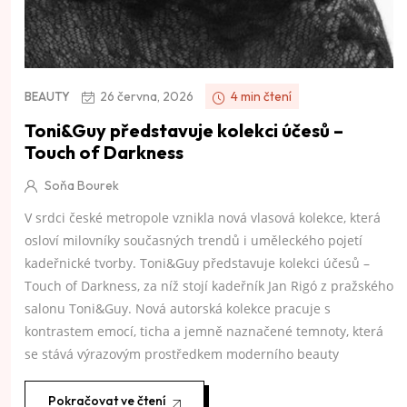
26 června, 2026
4 min čtení
BEAUTY
Toni&Guy představuje kolekci účesů –
Touch of Darkness
Soňa Bourek
V srdci české metropole vznikla nová vlasová kolekce, která
osloví milovníky současných trendů i uměleckého pojetí
kadeřnické tvorby. Toni&Guy představuje kolekci účesů –
Touch of Darkness, za níž stojí kadeřník Jan Rigó z pražského
salonu Toni&Guy. Nová autorská kolekce pracuje s
kontrastem emocí, ticha a jemně naznačené temnoty, která
se stává výrazovým prostředkem moderního beauty
Pokračovat ve čtení