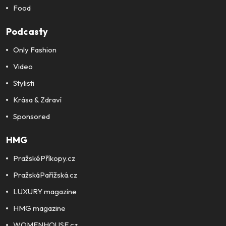
Food
Podcasty
Only Fashion
Video
Stylisti
Krása & Zdraví
Sponsored
HMG
PražskéPříkopy.cz
PražskáPařížská.cz
LUXURY magazine
HMG magazine
WOMENHOUSE.cz