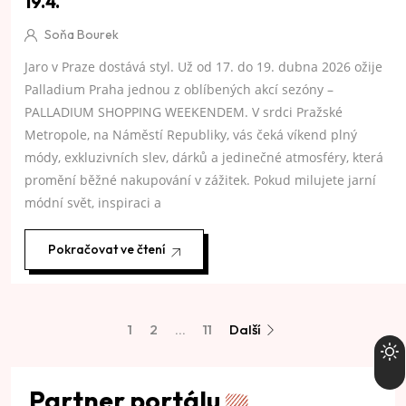
19.4.
Soňa Bourek
Jaro v Praze dostává styl. Už od 17. do 19. dubna 2026 ožije
Palladium Praha jednou z oblíbených akcí sezóny –
PALLADIUM SHOPPING WEEKENDEM. V srdci Pražské
Metropole, na Náměstí Republiky, vás čeká víkend plný
módy, exkluzivních slev, dárků a jedinečné atmosféry, která
promění běžné nakupování v zážitek. Pokud milujete jarní
módní svět, inspiraci a
Pokračovat ve čtení
1
2
…
11
Další
Partner portálu