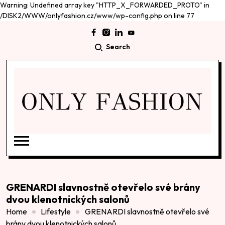
Warning: Undefined array key "HTTP_X_FORWARDED_PROTO" in
/DISK2/WWW/onlyfashion.cz/www/wp-config.php on line 77
Search
GRENARDI slavnostně otevřelo své brány
dvou klenotnických salonů
Home
Lifestyle
GRENARDI slavnostně otevřelo své
brány dvou klenotnických salonů