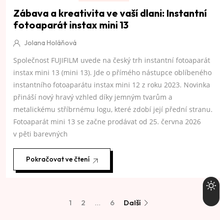
Zábava a kreativita ve vaší dlani: Instantní
fotoaparát instax mini 13
Jolana Holáňová
Společnost FUJIFILM uvede na český trh instantní fotoaparát
instax mini 13 (mini 13). Jde o přímého nástupce oblíbeného
instantního fotoaparátu instax mini 12 z roku 2023. Novinka
přináší nový hravý vzhled díky jemným tvarům a
metalickému stříbrnému logu, které zdobí její přední stranu.
Fotoaparát mini 13 se začne prodávat od 25. června 2026
v pěti barevných
Pokračovat ve čtení
1
2
…
6
Další