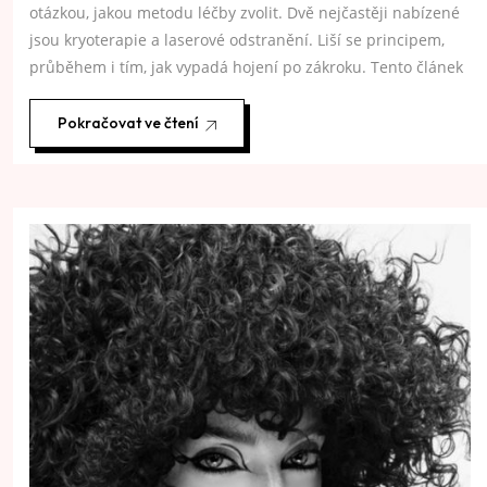
otázkou, jakou metodu léčby zvolit. Dvě nejčastěji nabízené
jsou kryoterapie a laserové odstranění. Liší se principem,
průběhem i tím, jak vypadá hojení po zákroku. Tento článek
Pokračovat ve čtení