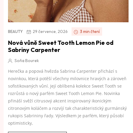
29 července, 2026
3 min čtení
BEAUTY
Nová vůně Sweet Tooth Lemon Pie od
Sabriny Carpenter
Soňa Bourek
Herečka a popová hvězda Sabrina Carpenter přichází s
novinkou, která potěší všechny milovnice hravých a zároveň
sofistikovaných vůní. Její oblíbená kolekce Sweet Tooth se
rozrůstá o nový parfém Sweet Tooth Lemon Pie. Novinka
přináší svěží citrusový akcent inspirovaný ikonickým
citronovým koláčem a rozvíjí tak charakteristický gurmánský
rukopis Sabrininy řady. Výsledkem je parfém, který působí
optimisticky,