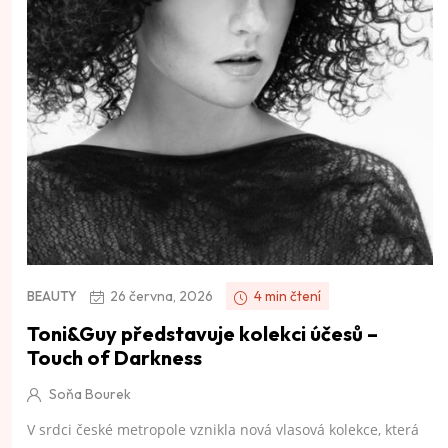
26 června, 2026
4 min čtení
BEAUTY
Toni&Guy představuje kolekci účesů –
Touch of Darkness
Soňa Bourek
V srdci české metropole vznikla nová vlasová kolekce, která