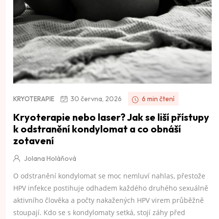
30 června, 2026
6 min čtení
KRYOTERAPIE
Kryoterapie nebo laser? Jak se liší přístupy
k odstranění kondylomat a co obnáší
zotavení
Jolana Holáňová
O odstranění kondylomat se moc nemluví nahlas, přestože
HPV infekce postihuje odhadem každého druhého sexuálně
aktivního člověka a počty nakažených HPV virem průběžně
stoupají. Kdo se s kondylomaty setká, stojí záhy před