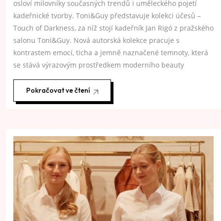
osloví milovníky současných trendů i uměleckého pojetí
kadeřnické tvorby. Toni&Guy představuje kolekci účesů –
Touch of Darkness, za níž stojí kadeřník Jan Rigó z pražského
salonu Toni&Guy. Nová autorská kolekce pracuje s
kontrastem emocí, ticha a jemně naznačené temnoty, která
se stává výrazovým prostředkem moderního beauty
Pokračovat ve čtení