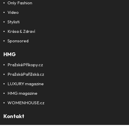
Only Fashion
Video
Stylisti
Krása & Zdraví
Sponsored
HMG
PražskéPříkopy.cz
PražskáPařížská.cz
LUXURY magazine
HMG magazine
WOMENHOUSE.cz
Kontakt
O nás