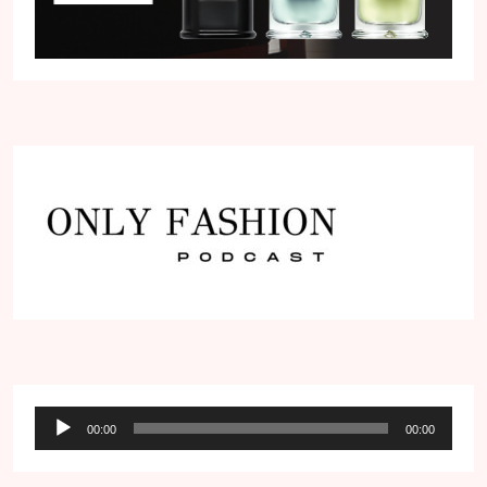
Audio
00:00
00:00
přehrávač