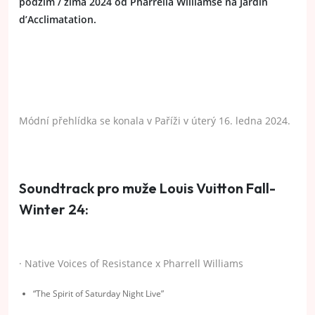
podzim / zima 2024 od Pharrella Williamse na Jardin
d’Acclimatation.
Módní přehlídka se konala v Paříži v úterý 16. ledna 2024.
Soundtrack pro muže Louis Vuitton Fall-
Winter 24:
· Native Voices of Resistance x Pharrell Williams
“The Spirit of Saturday Night Live”