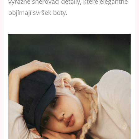
výrazné šněrovací detaily, které elegantně
objímají svršek boty.