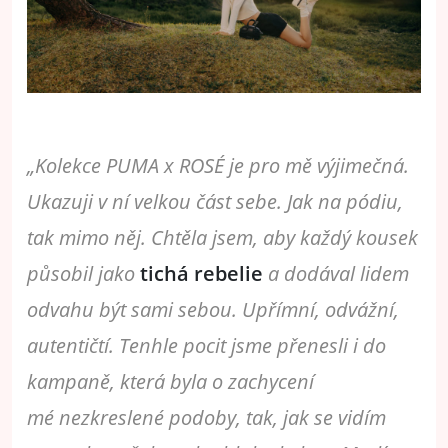
„Kolekce PUMA x ROSÉ je pro mě výjimečná.
Ukazuji v ní velkou část sebe. Jak na pódiu,
tak mimo něj. Chtěla jsem, aby každý kousek
působil jako
tichá rebelie
a dodával lidem
odvahu být
sami sebou. Upřímní, odvážní,
autentičtí. Tenhle pocit jsme přenesli i do
kampaně, která byla o zachycení
mé
nezkreslené podoby, tak, jak se vidím