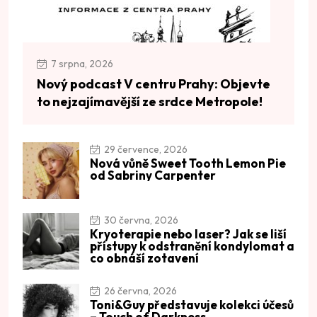
7 srpna, 2026
Nový podcast V centru Prahy: Objevte
to nejzajímavější ze srdce Metropole!
29 července, 2026
Nová vůně Sweet Tooth Lemon Pie
od Sabriny Carpenter
30 června, 2026
Kryoterapie nebo laser? Jak se liší
přístupy k odstranění kondylomat a
co obnáší zotavení
26 června, 2026
Toni&Guy představuje kolekci účesů
– Touch of Darkness