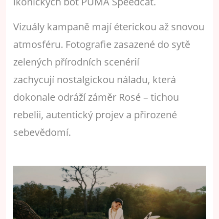
ikonických bot PUMA Speedcat.
Vizuály kampaně mají éterickou až snovou
atmosféru. Fotografie zasazené do sytě
zelených přírodních scenérií
zachycují nostalgickou náladu, která
dokonale odráží záměr Rosé – tichou
rebelii, autentický projev a přirozené
sebevědomí.