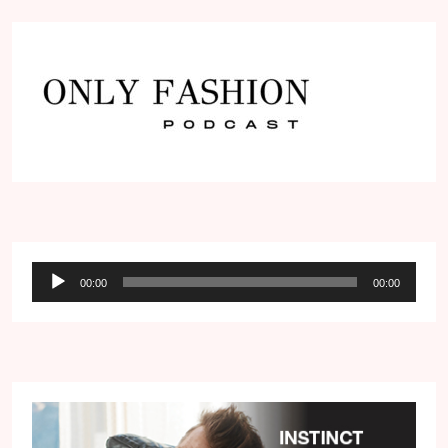
Audio
00:00
00:00
přehrávač