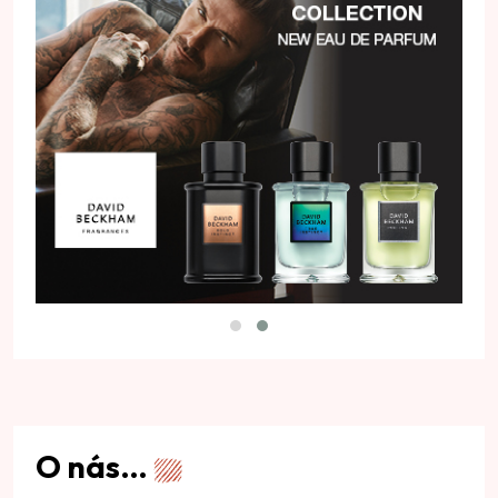
O nás…