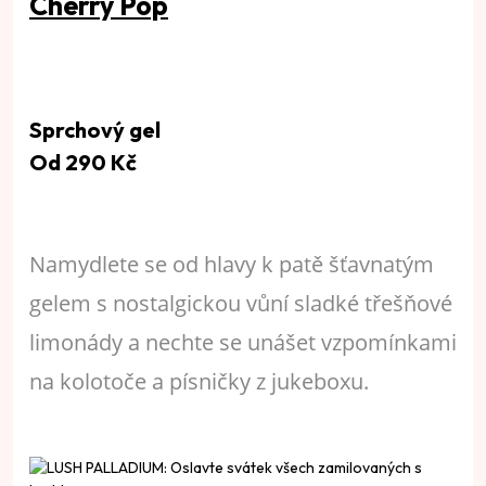
Cherry Pop
Sprchový gel
Od 290 Kč
Namydlete se od hlavy k patě šťavnatým
gelem s nostalgickou vůní sladké třešňové
limonády a nechte se unášet vzpomínkami
na kolotoče a písničky z jukeboxu.