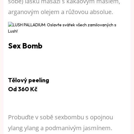
sobě) lásku masáží s kakaovým máslem,
arganovým olejem a růžovou absolue.
S
ex Bomb
Tělový peeling
Od 360 Kč
Probuďte v sobě sexbombu s opojnou
ylang ylang a podmanivým jasmínem.