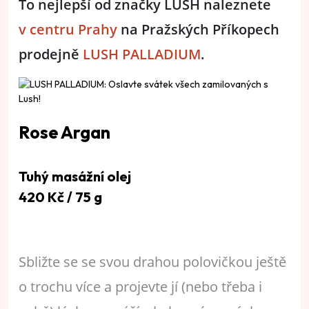
To nejlepší od značky LUSH naleznete
v centru Prahy
na Pražských Příkopech
prodejně
LUSH PALLADIUM
.
Rose Argan
Tuhý masážní olej
420 Kč / 75 g
Sbližte se se svou drahou polovičkou ještě
o trochu více a projevte jí (nebo třeba i